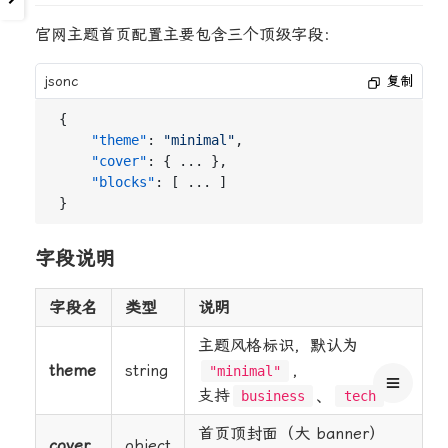
官网主题首页配置主要包含三个顶级字段：
jsonc
复制
{
"theme"
:
"minimal"
,
"cover"
:
{
 ... 
}
,
"blocks"
:
[
 ... 
]
}
字段说明
字段名
类型
说明
主题风格标识，默认为
theme
string
，
"minimal"
支持
、
business
tech
首页顶封面（大 banner）
cover
object